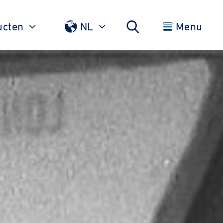
ucten
NL
Menu