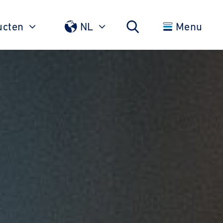
ucten
NL
Menu