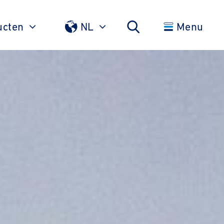
ucten
NL
Menu