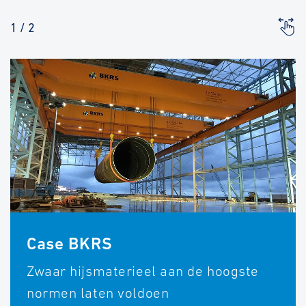
1
/
2
Case BKRS
Zwaar hijsmaterieel aan de hoogste
normen laten voldoen