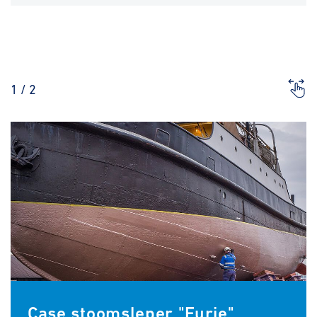
1
/
2
Case stoomsleper "Furie"