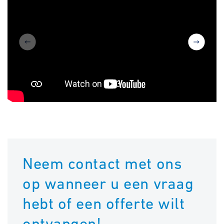
1
/
3
Neem contact met ons
op wanneer u een vraag
hebt of een offerte wilt
ontvangen!