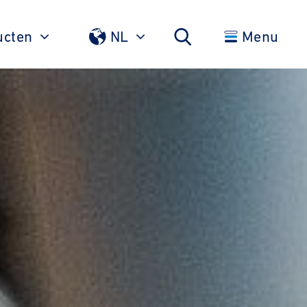
ucten
NL
Menu