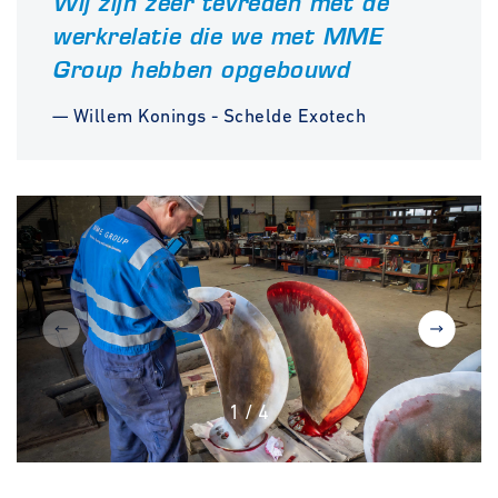
Wij zijn zeer tevreden met de
werkrelatie die we met MME
Group hebben opgebouwd
— Willem Konings - Schelde Exotech
1
/
4