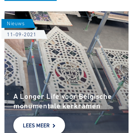
Nieuws
11-09-2021
A Longer Life voor Belgische
monumentale kerkramen
LEES MEER