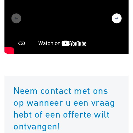
1
/
3
Neem contact met ons
op wanneer u een vraag
hebt of een offerte wilt
ontvangen!